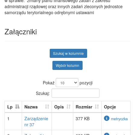
w sprawie: zmiany planu finansowego zadań z zakresu
administracji rządowej oraz innych zadań zleconych jednostce
samorządu terytorialnego odrębnymi ustawami
Załączniki
Szukaj w kolumnie
Wybór kolumn
Pokaż
pozycji
Szukaj:
Lp
Nazwa
Opis
Rozmiar
Opcje
1
Zarządzenie
377 KB
metryczka
nr 37