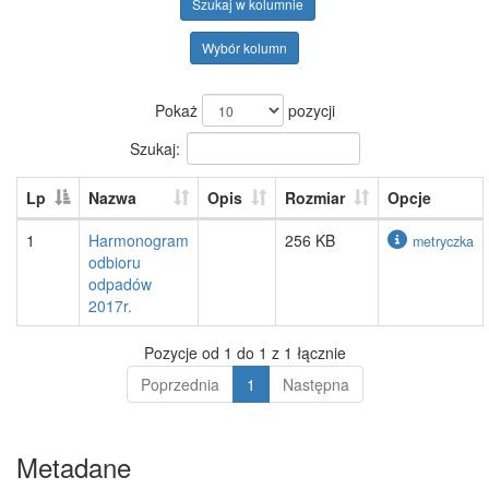
Szukaj w kolumnie
Wybór kolumn
Pokaż
pozycji
Szukaj:
Lp
Nazwa
Opis
Rozmiar
Opcje
1
Harmonogram
256 KB
metryczka
odbioru
odpadów
2017r.
Pozycje od 1 do 1 z 1 łącznie
Poprzednia
1
Następna
Metadane