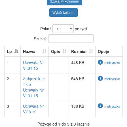
Szukaj w kolumnie
Wybór kolumn
Pokaż
pozycji
Szukaj:
Lp
Nazwa
Opis
Rozmiar
Opcje
1
Uchwała Nr
448 KB
metryczka
VI.31.15
2
Załącznik nr
548 KB
metryczka
1 do
Uchwały Nr
VI.31.15
3
Uchwała Nr
188 KB
metryczka
V.38.19
Pozycje od 1 do 3 z 3 łącznie