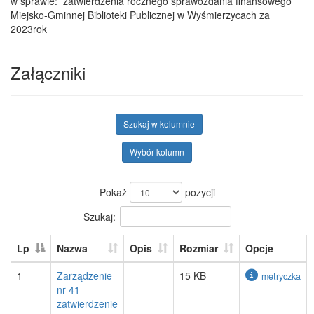
w sprawie: zatwierdzenia rocznego sprawozdania finansowego
Miejsko-Gminnej Biblioteki Publicznej w Wyśmierzycach za
2023rok
Załączniki
Szukaj w kolumnie
Wybór kolumn
Pokaż
pozycji
Szukaj:
Lp
Nazwa
Opis
Rozmiar
Opcje
1
Zarządzenie
15 KB
metryczka
nr 41
zatwierdzenie