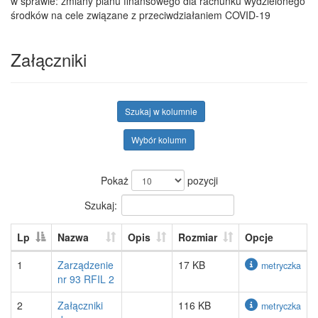
w sprawie: zmiany planu finansowego dla rachunku wydzielonego
środków na cele związane z przeciwdziałaniem COVID-19
Załączniki
Szukaj w kolumnie
Wybór kolumn
Pokaż
pozycji
Szukaj:
Lp
Nazwa
Opis
Rozmiar
Opcje
1
Zarządzenie
17 KB
metryczka
nr 93 RFIL 2
2
Załączniki
116 KB
metryczka