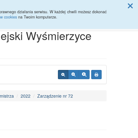
ji Rady Miasta
prawnego działania serwisu. W każdej chwili możesz dokonać
ów cookies
na Twoim komputerze.
Przycisk wyszukaj duży
Szukaj
iejski Wyśmierzyce
mistrza
2022
Zarządzenie nr 72