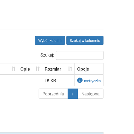
Wybór kolumn
Szukaj w kolumnie
Szukaj:
Opis
Rozmiar
Opcje
15 KB
metryczka
Poprzednia
1
Następna