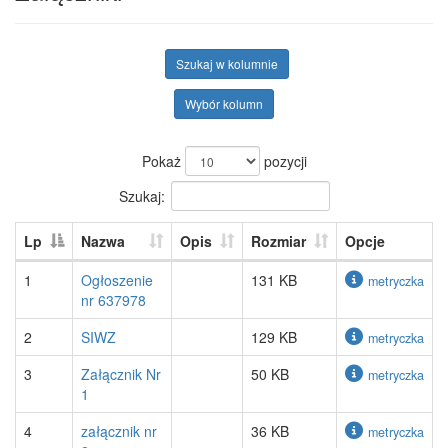
Szukaj w kolumnie
Wybór kolumn
Pokaż
pozycji
Szukaj:
Lp
Nazwa
Opis
Rozmiar
Opcje
1
Ogłoszenie
131 KB
metryczka
nr 637978
2
SIWZ
129 KB
metryczka
3
Załącznik Nr
50 KB
metryczka
1
4
załącznik nr
36 KB
metryczka