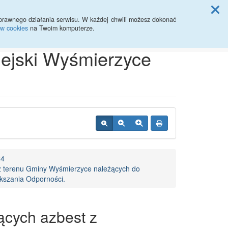
ji Rady Miasta
prawnego działania serwisu. W każdej chwili możesz dokonać
ów cookies
na Twoim komputerze.
Przycisk wyszukaj duży
Szukaj
iejski Wyśmierzyce
24
 z terenu Gminy Wyśmierzyce należących do
kszania Odporności.
ących azbest z