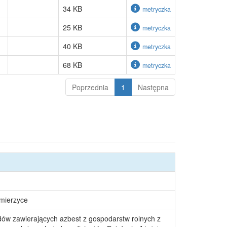
34 KB
metryczka
25 KB
metryczka
40 KB
metryczka
68 KB
metryczka
Poprzednia
1
Następna
śmierzyce
dów zawierających azbest z gospodarstw rolnych z