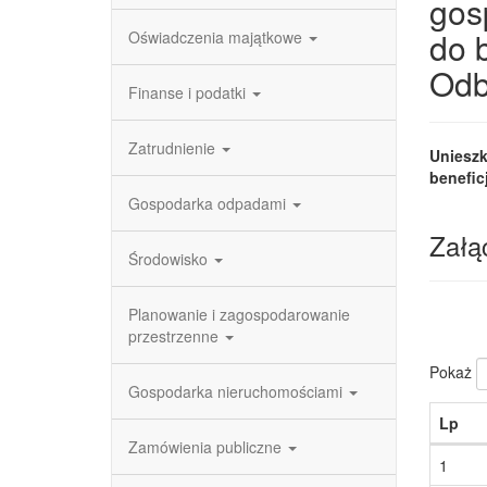
gos
do 
Oświadczenia majątkowe
Odb
Finanse i podatki
Zatrudnienie
Unieszk
benefic
Gospodarka odpadami
Załąc
Środowisko
Planowanie i zagospodarowanie
przestrzenne
Pokaż
Gospodarka nieruchomościami
Lp
Zamówienia publiczne
1