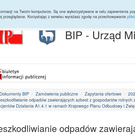
Archiwum
Statystyki
Sprawy do załatwienia
Transmisja Ses
informacji na Twoim komputerze. Są one wykorzystywane w celu zapewnienia po
ej przeglądarce. Korzystając z serwisu wyrażasz zgodę na przechowywanie
plik
BIP - Urząd M
Dokumenty BIP
Zamówienia publiczne
Zapytania ofertowe
20
eszkodliwianie odpadów zawierających azbest z gospodarstw rolnych
icjentów Działania A1.4.1 w ramach Krajowego Planu Odbudowy i Zwię
eszkodliwianie odpadów zawieraj