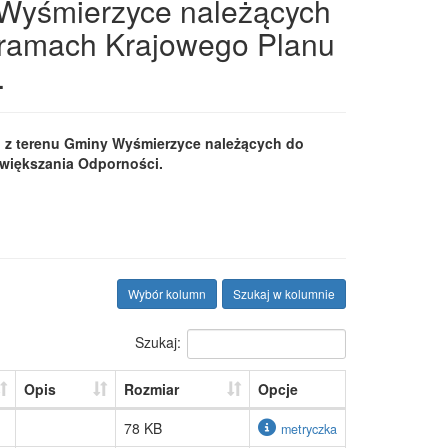
 Wyśmierzyce należących
w ramach Krajowego Planu
.
h z terenu Gminy Wyśmierzyce należących do
Zwiększania Odporności.
Wybór kolumn
Szukaj w kolumnie
Szukaj:
Opis
Rozmiar
Opcje
78 KB
metryczka