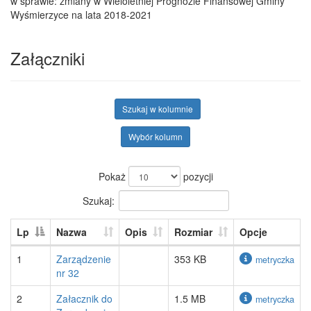
w sprawie: zmiany w Wieloletniej Prognozie Finansowej Gminy
Wyśmierzyce na lata 2018-2021
Załączniki
Szukaj w kolumnie
Wybór kolumn
Pokaż
pozycji
Szukaj:
Lp
Nazwa
Opis
Rozmiar
Opcje
1
Zarządzenie
353 KB
metryczka
nr 32
2
Załacznik do
1.5 MB
metryczka