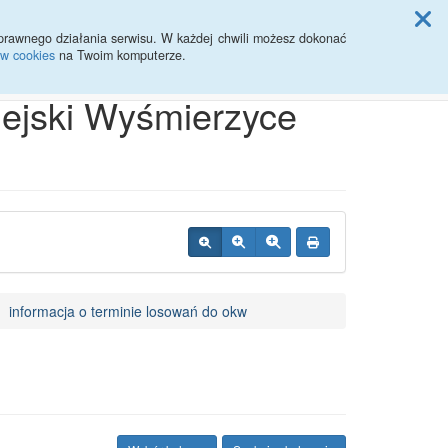
ji Rady Miasta
prawnego działania serwisu. W każdej chwili możesz dokonać
ów cookies
na Twoim komputerze.
Przycisk wyszukaj duży
Szukaj
iejski Wyśmierzyce
informacja o terminie losowań do okw