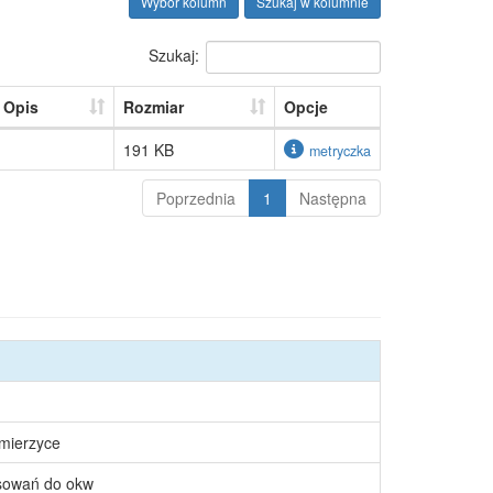
Wybór kolumn
Szukaj w kolumnie
Szukaj:
Opis
Rozmiar
Opcje
191 KB
metryczka
Poprzednia
1
Następna
śmierzyce
osowań do okw