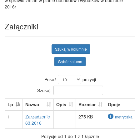
w sprawie zmian w planie dochodów i wydatków w budżecie
2016r
Załączniki
Szukaj w kolumnie
Wybór kolumn
Pokaż
pozycji
Szukaj:
Lp
Nazwa
Opis
Rozmiar
Opcje
1
Zarzadzenie
275 KB
metryczka
63.2016
Pozycje od 1 do 1 z 1 łącznie