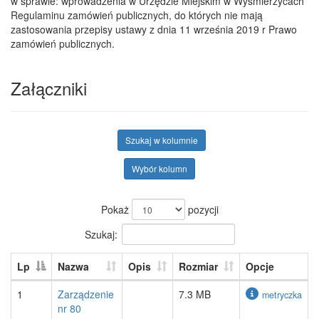
w sprawie: wprowadzenia w Urzędzie Miejskim w Wyśmierzycach
Regulaminu zamówień publicznych, do których nie mają
zastosowania przepisy ustawy z dnia 11 września 2019 r Prawo
zamówień publicznych.
Załączniki
Szukaj w kolumnie
Wybór kolumn
Pokaż
pozycji
Szukaj:
Lp
Nazwa
Opis
Rozmiar
Opcje
1
Zarządzenie
7.3 MB
metryczka
nr 80