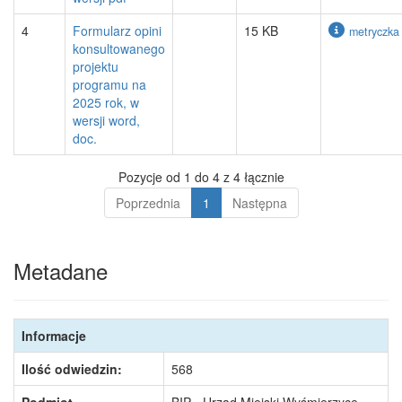
4
Formularz opini
15 KB
metryczka
konsultowanego
projektu
programu na
2025 rok, w
wersji word,
doc.
Pozycje od 1 do 4 z 4 łącznie
Poprzednia
1
Następna
Metadane
Informacje
Ilość odwiedzin:
568