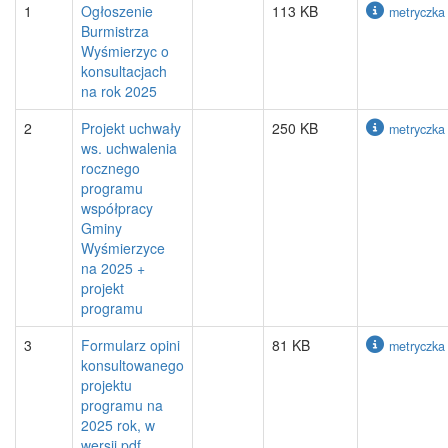
1
Ogłoszenie
113 KB
metryczka
Burmistrza
Wyśmierzyc o
konsultacjach
na rok 2025
2
Projekt uchwały
250 KB
metryczka
ws. uchwalenia
rocznego
programu
współpracy
Gminy
Wyśmierzyce
na 2025 +
projekt
programu
3
Formularz opini
81 KB
metryczka
konsultowanego
projektu
programu na
2025 rok, w
wersji pdf