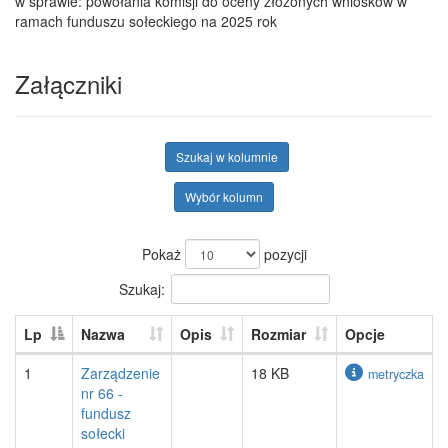
w sprawie: powołania komisji do oceny złożonych wniosków w
ramach funduszu sołeckiego na 2025 rok
Załączniki
Szukaj w kolumnie
Wybór kolumn
Pokaż
pozycji
Szukaj:
Lp
Nazwa
Opis
Rozmiar
Opcje
1
Zarządzenie
18 KB
metryczka
nr 66 -
fundusz
sołecki