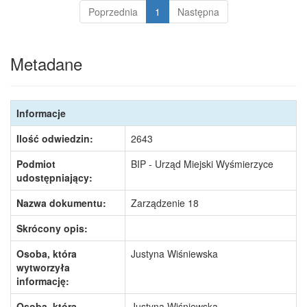
Poprzednia
1
Następna
Metadane
Informacje
Ilość odwiedzin:
2643
Podmiot
BIP - Urząd Miejski Wyśmierzyce
udostępniający:
Nazwa dokumentu:
Zarządzenie 18
Skrócony opis:
Osoba, która
Justyna Wiśniewska
wytworzyła
informację:
Osoba, która
Justyna Wiśniewska