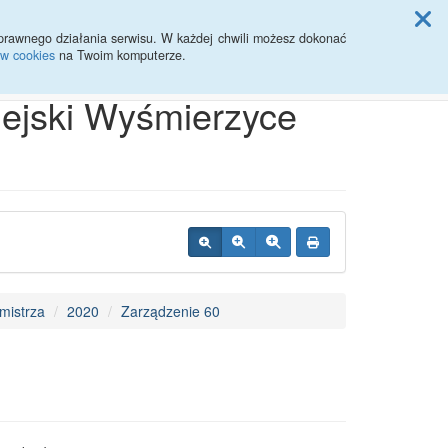
ji Rady Miasta
prawnego działania serwisu. W każdej chwili możesz dokonać
ów cookies
na Twoim komputerze.
Przycisk wyszukaj duży
Szukaj
iejski Wyśmierzyce
mistrza
2020
Zarządzenie 60