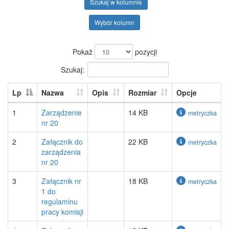
Szukaj w kolumnie
Wybór kolumn
Pokaż
pozycji
Szukaj:
Lp
Nazwa
Opis
Rozmiar
Opcje
1
Zarządzenie
14 KB
metryczka
nr 20
2
Załącznik do
22 KB
metryczka
zarządzenia
nr 20
3
Załącznik nr
18 KB
metryczka
1 do
regulaminu
pracy komisji