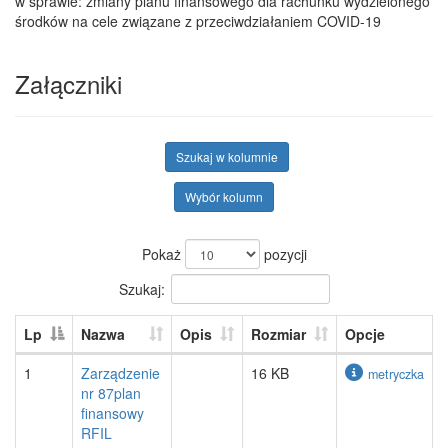
w sprawie: zmiany planu finansowego dla rachunku wydzielonego
środków na cele związane z przeciwdziałaniem COVID-19
Załączniki
Szukaj w kolumnie
Wybór kolumn
Pokaż
pozycji
Szukaj:
Lp
Nazwa
Opis
Rozmiar
Opcje
1
Zarządzenie
16 KB
metryczka
nr 87plan
finansowy
RFIL