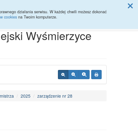
ji Rady Miasta
prawnego działania serwisu. W każdej chwili możesz dokonać
ów cookies
na Twoim komputerze.
Przycisk wyszukaj duży
Szukaj
iejski Wyśmierzyce
mistrza
2025
zarządzenie nr 28