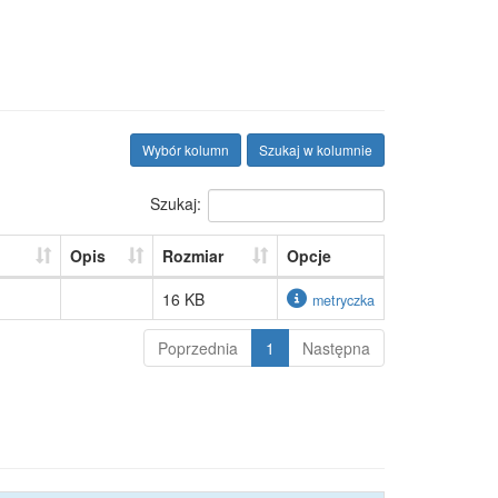
Wybór kolumn
Szukaj w kolumnie
Szukaj:
Opis
Rozmiar
Opcje
16 KB
metryczka
Poprzednia
1
Następna