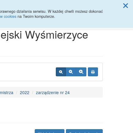
ji Rady Miasta
prawnego działania serwisu. W każdej chwili możesz dokonać
ów cookies
na Twoim komputerze.
Przycisk wyszukaj duży
Szukaj
iejski Wyśmierzyce
mistrza
2022
zarządzenie nr 24