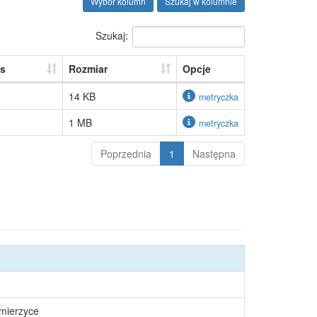
Wybór kolumn
Szukaj w kolumnie
Szukaj:
s
Rozmiar
Opcje
14 KB
metryczka
1 MB
metryczka
Poprzednia
1
Następna
śmierzyce