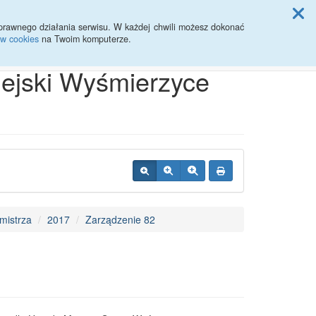
ji Rady Miasta
prawnego działania serwisu. W każdej chwili możesz dokonać
ów cookies
na Twoim komputerze.
Przycisk wyszukaj duży
Szukaj
iejski Wyśmierzyce
mistrza
2017
Zarządzenie 82