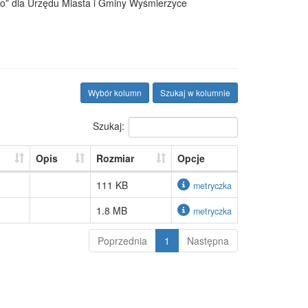
go” dla Urzędu Miasta i Gminy Wyśmierzyce
Wybór kolumn
Szukaj w kolumnie
Szukaj:
Opis
Rozmiar
Opcje
111 KB
metryczka
1.8 MB
metryczka
Poprzednia
1
Następna