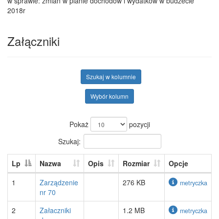
w sprawie: zmian w planie dochodów i wydatków w budżecie
2018r
Załączniki
Szukaj w kolumnie
Wybór kolumn
Pokaż
pozycji
Szukaj:
Lp
Nazwa
Opis
Rozmiar
Opcje
1
Zarządzenie
276 KB
metryczka
nr 70
2
Załaczniki
1.2 MB
metryczka