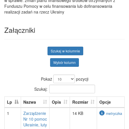
w sprawie: zmian planu finansowego środków otrzymanych z
Funduszu Pomocy w celu finansowania lub dofinansowania
realizacji zadań na rzecz Ukrainy
Załączniki
Szukaj w kolumnie
Wybór kolumn
Pokaż
pozycji
Szukaj:
Lp
Nazwa
Opis
Rozmiar
Opcje
1
Zarządzenie
14 KB
metryczka
Nr 10 pomoc
Ukrainie, luty