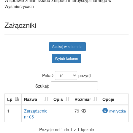
W sprawie zmian składu Zespołu Interdyscyplinarnego w
Wyśmierzycach
Załączniki
Szukaj w kolumnie
Wybór kolumn
Pokaż
pozycji
Szukaj:
Lp
Nazwa
Opis
Rozmiar
Opcje
1
Zarządzenie
79 KB
metryczka
nr 65
Pozycje od 1 do 1 z 1 łącznie