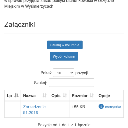
w sprawie przyjęcia zasad polityki rachunkowości w Urzędzie
Miejskim w Wyśmierzycach
Załączniki
Szukaj w kolumnie
Wybór kolumn
Pokaż
pozycji
Szukaj:
Lp
Nazwa
Opis
Rozmiar
Opcje
1
Zarzadzenie
155 KB
metryczka
51.2016
Pozycje od 1 do 1 z 1 łącznie