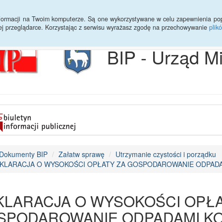
Archiwum
Statystyki
Sprawy do załatwienia
Transmisja Ses
informacji na Twoim komputerze. Są one wykorzystywane w celu zapewnienia po
ej przeglądarce. Korzystając z serwisu wyrażasz zgodę na przechowywanie
plik
BIP - Urząd M
Dokumenty BIP
Załatw sprawę
Utrzymanie czystości i porządku
KLARACJA O WYSOKOŚCI OPŁATY ZA GOSPODAROWANIE ODPAD
KLARACJA O WYSOKOŚCI OPŁA
SPODAROWANIE ODPADAMI K