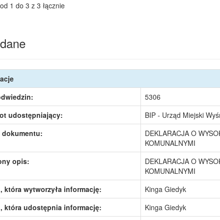
od 1 do 3 z 3 łącznie
dane
acje
odwiedzin:
5306
ot udostępniający:
BIP - Urząd Miejski Wy
 dokumentu:
DEKLARACJA O WYSO
KOMUNALNYMI
ony opis:
DEKLARACJA O WYSO
KOMUNALNYMI
 która wytworzyła informację:
Kinga Giedyk
 która udostępnia informację:
Kinga Giedyk