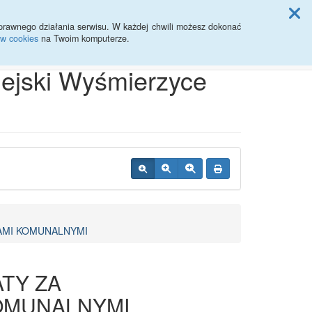
ji Rady Miasta
prawnego działania serwisu. W każdej chwili możesz dokonać
ów cookies
na Twoim komputerze.
Przycisk wyszukaj duży
Szukaj
iejski Wyśmierzyce
AMI KOMUNALNYMI
TY ZA
OMUNALNYMI