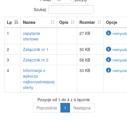
Szukaj:
Lp
Nazwa
Opis
Rozmiar
Opcje
1
zapytanie
27 KB
metryczk
ofertowe
2
Załącznik nr 1
30 KB
metryczk
3
Załącznik nr 2
58 KB
metryczk
4
Informacja o
33 KB
metryczk
wyborze
najkorzystniejszej
oferty
Pozycje od 1 do 4 z 4 łącznie
Poprzednia
1
Następna