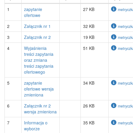
1
zapytanie
27 KB
metryczk
ofertowe
2
Załącznik nr 1
32 KB
metryczk
3
Załącznik nr 2
19 KB
metryczk
4
Wyjaśnienia
51 KB
metryczk
treści zapytania
oraz zmiana
treści zapytania
ofertowego
5
zapytanie
34 KB
metryczk
ofertowe wersja
zmieniona
6
Załącznik nr 2
26 KB
metryczk
wersja zmieniona
7
Informacja o
35 KB
metryczk
wyborze