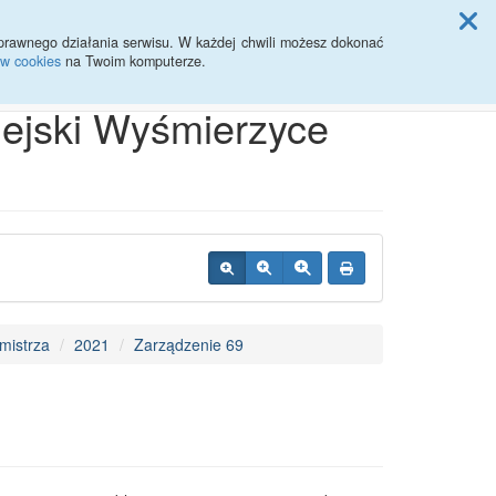
ji Rady Miasta
prawnego działania serwisu. W każdej chwili możesz dokonać
ów cookies
na Twoim komputerze.
Przycisk wyszukaj duży
Szukaj
iejski Wyśmierzyce
mistrza
2021
Zarządzenie 69