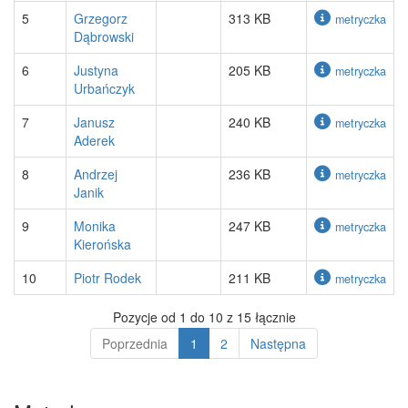
5
Grzegorz
313 KB
metryczka
Dąbrowski
6
Justyna
205 KB
metryczka
Urbańczyk
7
Janusz
240 KB
metryczka
Aderek
8
Andrzej
236 KB
metryczka
Janik
9
Monika
247 KB
metryczka
Kierońska
10
Piotr Rodek
211 KB
metryczka
Pozycje od 1 do 10 z 15 łącznie
Poprzednia
1
2
Następna