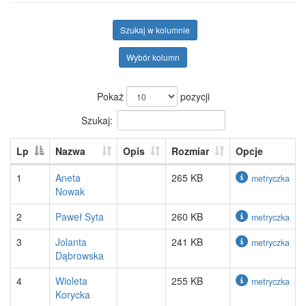
Szukaj w kolumnie
Wybór kolumn
Pokaż
pozycji
Szukaj:
Lp
Nazwa
Opis
Rozmiar
Opcje
1
Aneta
265 KB
metryczka
Nowak
2
Paweł Syta
260 KB
metryczka
3
Jolanta
241 KB
metryczka
Dąbrowska
4
Wioleta
255 KB
metryczka
Korycka