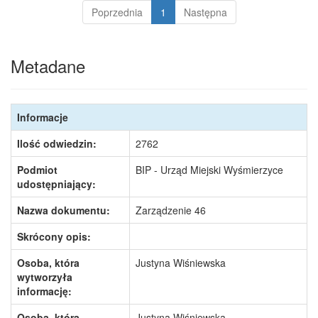
Poprzednia
1
Następna
Metadane
Informacje
Ilość odwiedzin:
2762
Podmiot
BIP - Urząd Miejski Wyśmierzyce
udostępniający:
Nazwa dokumentu:
Zarządzenie 46
Skrócony opis:
Osoba, która
Justyna Wiśniewska
wytworzyła
informację:
Osoba, która
Justyna Wiśniewska