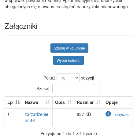
w sprawie: powołania Komisji Egzaminacyjnej dla nauczycieli
ubiegajacych się o awans na stopień nauczyciela mianowanego
Załączniki
Szukaj w kolumnie
Wybór kolumn
Pokaż
pozycji
Szukaj:
Lp
Nazwa
Opis
Rozmiar
Opcje
1
zarzadzenie
837 KB
metryczka
nr 46
Pozycje od 1 do 1 z 1 łącznie