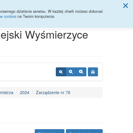
ji Rady Miasta
prawnego działania serwisu. W każdej chwili możesz dokonać
ów cookies
na Twoim komputerze.
Przycisk wyszukaj duży
Szukaj
iejski Wyśmierzyce
mistrza
2024
Zarządzenie nr 76