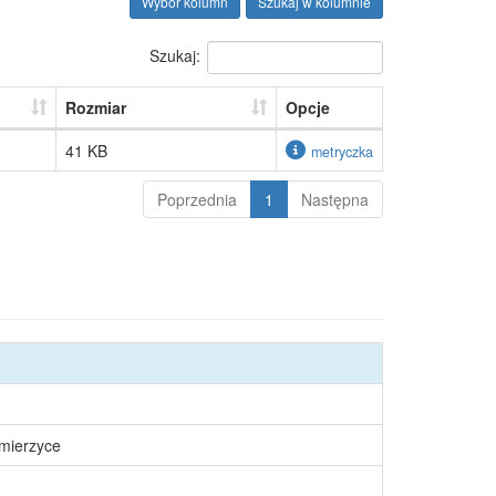
Wybór kolumn
Szukaj w kolumnie
Szukaj:
Rozmiar
Opcje
41 KB
metryczka
Poprzednia
1
Następna
śmierzyce