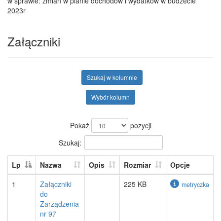
w sprawie: zmian w planie dochodów i wydatków w budżecie
2023r
Załączniki
Szukaj w kolumnie
Wybór kolumn
Pokaż
pozycji
Szukaj:
Lp
Nazwa
Opis
Rozmiar
Opcje
1
Załączniki
225 KB
metryczka
do
Zarządzenia
nr 97