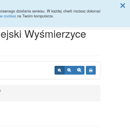
ji Rady Miasta
prawnego działania serwisu. W każdej chwili możesz dokonać
ów cookies
na Twoim komputerze.
Przycisk wyszukaj duży
Szukaj
iejski Wyśmierzyce
e