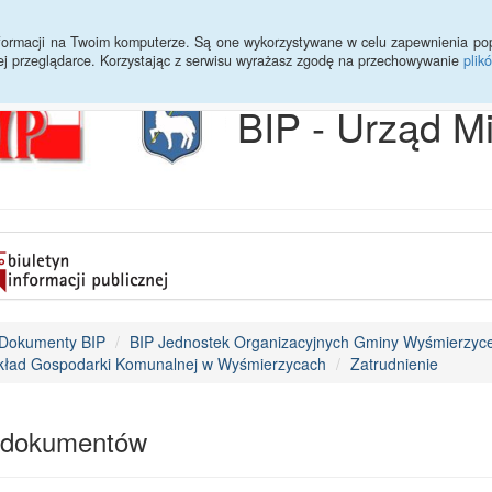
Archiwum
Statystyki
Sprawy do załatwienia
Transmisja Ses
informacji na Twoim komputerze. Są one wykorzystywane w celu zapewnienia po
ej przeglądarce. Korzystając z serwisu wyrażasz zgodę na przechowywanie
plik
BIP - Urząd M
Dokumenty BIP
BIP Jednostek Organizacyjnych Gminy Wyśmierzyc
kład Gospodarki Komunalnej w Wyśmierzycach
Zatrudnienie
 dokumentów