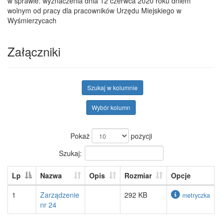
w sprawie: wyznaczenia dnia 12 czerwca 2020 roku dniem
wolnym od pracy dla pracowników Urzędu Miejskiego w
Wyśmierzycach
Załączniki
Szukaj w kolumnie
Wybór kolumn
Pokaż
pozycji
Szukaj:
Lp
Nazwa
Opis
Rozmiar
Opcje
1
Zarządzenie
292 KB
metryczka
nr 24