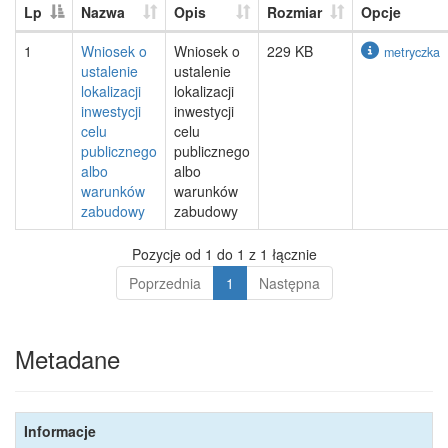
Lp
Nazwa
Opis
Rozmiar
Opcje
1
Wniosek o
Wniosek o
229 KB
metryczka
ustalenie
ustalenie
lokalizacji
lokalizacji
inwestycji
inwestycji
celu
celu
publicznego
publicznego
albo
albo
warunków
warunków
zabudowy
zabudowy
Pozycje od 1 do 1 z 1 łącznie
Poprzednia
1
Następna
Metadane
Informacje