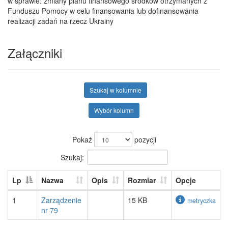
w sprawie: zmiany planu finansowego środków otrzymanych z
Funduszu Pomocy w celu finansowania lub dofinansowania
realizacji zadań na rzecz Ukrainy
Załączniki
Szukaj w kolumnie
Wybór kolumn
Pokaż
pozycji
Szukaj:
Lp
Nazwa
Opis
Rozmiar
Opcje
1
Zarządzenie
15 KB
metryczka
nr 79