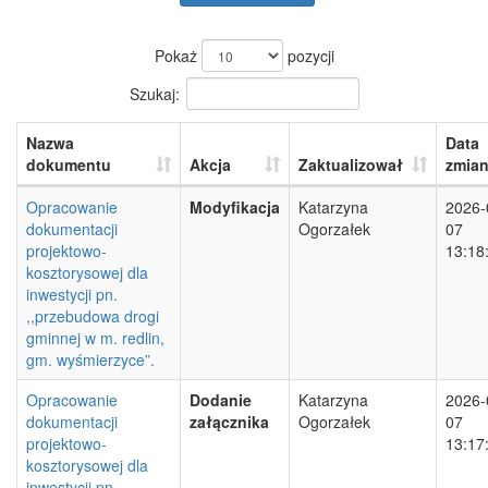
Pokaż
pozycji
Szukaj:
Nazwa
Data
dokumentu
Akcja
Zaktualizował
zmia
Opracowanie
Modyfikacja
Katarzyna
2026-
dokumentacji
Ogorzałek
07
projektowo-
13:18
kosztorysowej dla
inwestycji pn.
,,przebudowa drogi
gminnej w m. redlin,
gm. wyśmierzyce”.
Opracowanie
Dodanie
Katarzyna
2026-
dokumentacji
załącznika
Ogorzałek
07
projektowo-
13:17
kosztorysowej dla
inwestycji pn.