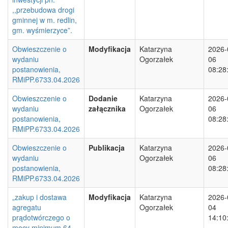
,,przebudowa drogi
gminnej w m. redlin,
gm. wyśmierzyce”.
Obwieszczenie o
Modyfikacja
Katarzyna
2026-
wydaniu
Ogorzałek
06
postanowienia,
08:28
RMiPP.6733.04.2026
Obwieszczenie o
Dodanie
Katarzyna
2026-
wydaniu
załącznika
Ogorzałek
06
postanowienia,
08:28
RMiPP.6733.04.2026
Obwieszczenie o
Publikacja
Katarzyna
2026-
wydaniu
Ogorzałek
06
postanowienia,
08:28
RMiPP.6733.04.2026
„zakup i dostawa
Modyfikacja
Katarzyna
2026-
agregatu
Ogorzałek
04
prądotwórczego o
14:10
mocy minimum 64