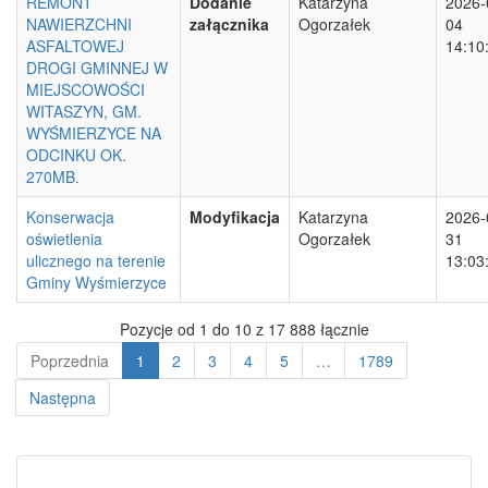
REMONT
Dodanie
Katarzyna
2026-
NAWIERZCHNI
załącznika
Ogorzałek
04
ASFALTOWEJ
14:10
DROGI GMINNEJ W
MIEJSCOWOŚCI
WITASZYN, GM.
WYŚMIERZYCE NA
ODCINKU OK.
270MB.
Konserwacja
Modyfikacja
Katarzyna
2026-
oświetlenia
Ogorzałek
31
ulicznego na terenie
13:03
Gminy Wyśmierzyce
Pozycje od 1 do 10 z 17 888 łącznie
Poprzednia
1
2
3
4
5
…
1789
Następna