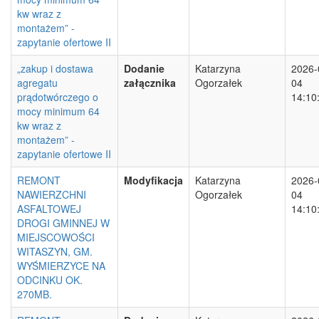
kw wraz z
montażem” -
zapytanie ofertowe II
„zakup i dostawa
Dodanie
Katarzyna
2026-
agregatu
załącznika
Ogorzałek
04
prądotwórczego o
14:10
mocy minimum 64
kw wraz z
montażem” -
zapytanie ofertowe II
REMONT
Modyfikacja
Katarzyna
2026-
NAWIERZCHNI
Ogorzałek
04
ASFALTOWEJ
14:10
DROGI GMINNEJ W
MIEJSCOWOŚCI
WITASZYN, GM.
WYŚMIERZYCE NA
ODCINKU OK.
270MB.