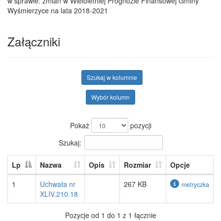
w sprawie: zmian w Wieloletniej Prognozie Finansowej Gminy
Wyśmierzyce na lata 2018-2021
Załączniki
Szukaj w kolumnie
Wybór kolumn
Pokaż
pozycji
Szukaj:
Lp
Nazwa
Opis
Rozmiar
Opcje
1
Uchwała nr
267 KB
metryczka
XLIV.210.18
Pozycje od 1 do 1 z 1 łącznie