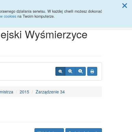
ji Rady Miasta
prawnego działania serwisu. W każdej chwili możesz dokonać
ów cookies
na Twoim komputerze.
Przycisk wyszukaj duży
Szukaj
iejski Wyśmierzyce
mistrza
2015
Zarządzenie 34