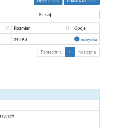
Wybór kolumn
Szukaj w kolumnie
Szukaj:
Rozmiar
Opcje
240 KB
metryczka
Poprzednia
1
Następna
rzycach