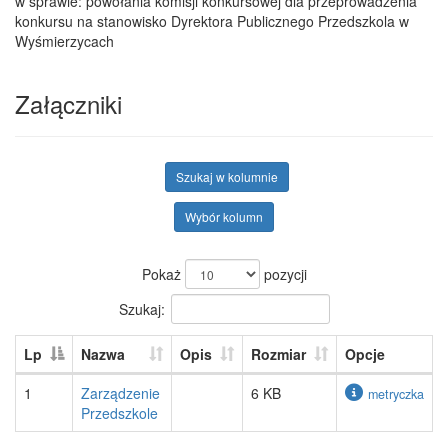
w sprawie: powołania komisji konkursowej dla przeprowadzenia
konkursu na stanowisko Dyrektora Publicznego Przedszkola w
Wyśmierzycach
Załączniki
Szukaj w kolumnie
Wybór kolumn
Pokaż
pozycji
Szukaj:
Lp
Nazwa
Opis
Rozmiar
Opcje
1
Zarządzenie
6 KB
metryczka
Przedszkole