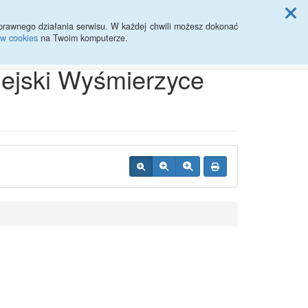
ji Rady Miasta
prawnego działania serwisu. W każdej chwili możesz dokonać
ów cookies
na Twoim komputerze.
Przycisk wyszukaj duży
Szukaj
iejski Wyśmierzyce